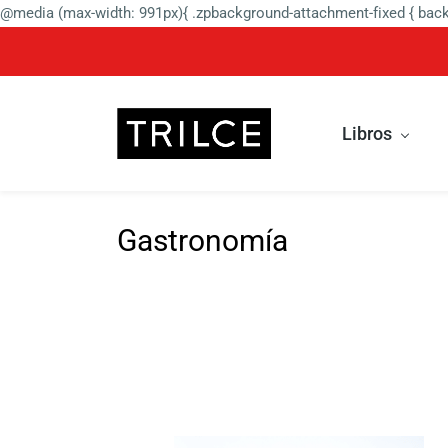
@media (max-width: 991px){ .zpbackground-attachment-fixed { backg
Libros
Gastronomía