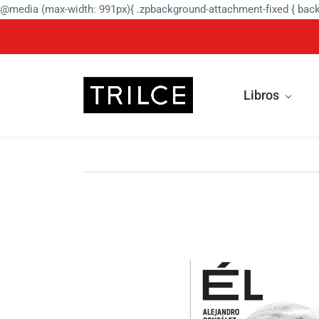
@media (max-width: 991px){ .zpbackground-attachment-fixed { backg
Libros