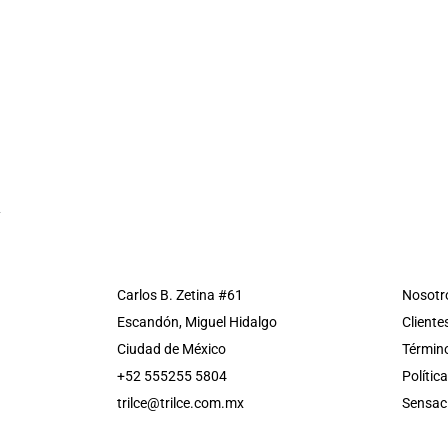
Carlos B. Zetina #61
Nosotr
Escandón, Miguel Hidalgo
Cliente
Ciudad de México
Término
+52 555255 5804
Polític
trilce@trilce.com.mx
Sensac