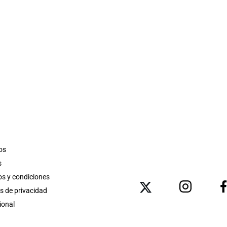
os
s
s y condiciones
as de privacidad
ional