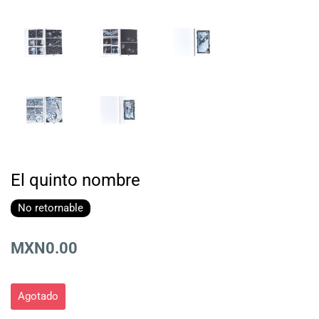
El quinto nombre
No retornable
MXN0.00
Agotado