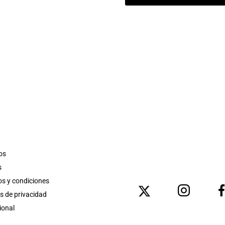
os
s
s y condiciones
as de privacidad
ional