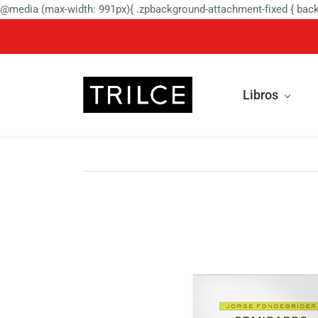
@media (max-width: 991px){ .zpbackground-attachment-fixed { backg
Libros