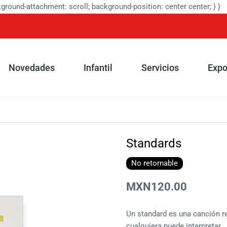
round-attachment: scroll; background-position: center center; } }
Novedades
Infantil
Servicios
Expo
Standards
No retornable
MXN120.00
Un standard es una canción r
cualquiera puede interpretar. 