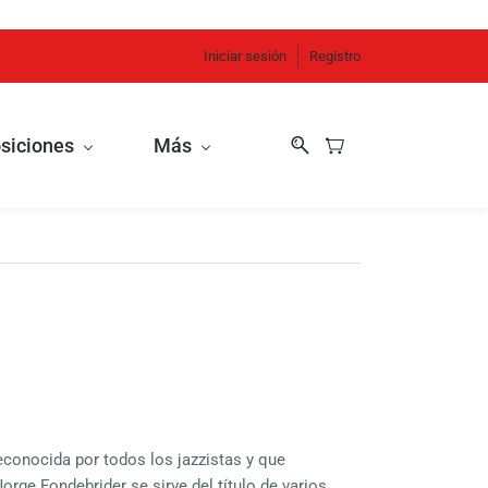
Iniciar sesión
Registro
siciones
Más
econocida por todos los jazzistas y que
Jorge Fondebrider se sirve del título de varios