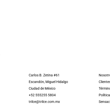
Carlos B. Zetina #61
Nosotr
Escandón, Miguel Hidalgo
Cliente
Ciudad de México
Término
+52 555255 5804
Polític
trilce@trilce.com.mx
Sensac