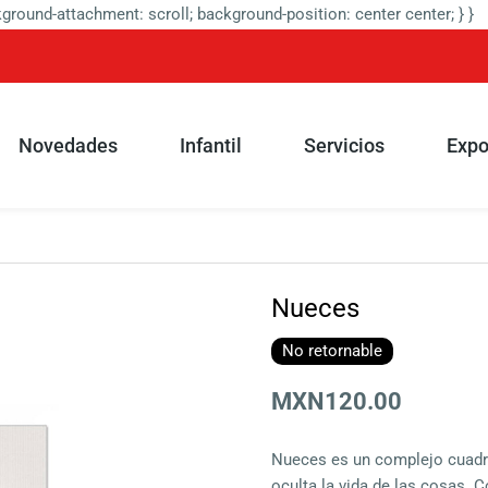
round-attachment: scroll; background-position: center center; } }
Novedades
Infantil
Servicios
Expo
Nueces
No retornable
MXN120.00
Nueces es un complejo cuadro
oculta la vida de las cosas. C