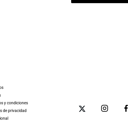
os
s
s y condiciones
as de privacidad
ional