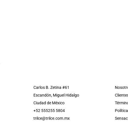
Carlos B. Zetina #61
Nosotr
Escandón, Miguel Hidalgo
Cliente
Ciudad de México
Término
+52 555255 5804
Polític
trilce@trilce.com.mx
Sensac