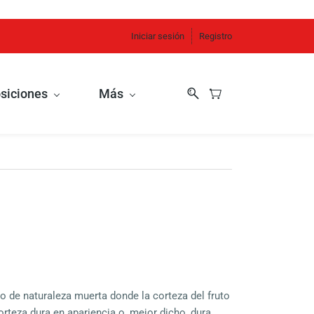
Iniciar sesión
Registro
siciones
Más
 de naturaleza muerta donde la corteza del fruto
orteza dura en apariencia o, mejor dicho, dura