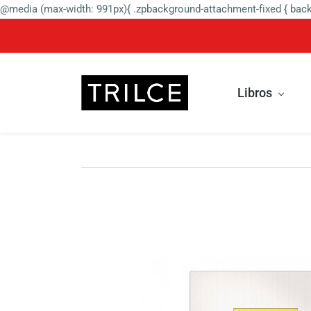
@media (max-width: 991px){ .zpbackground-attachment-fixed { backg
Libros