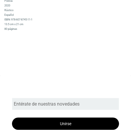
Poesía
2020
Rústico
Español
ISBN: 978-607-8745-11-1
13.5 cm x 21 cm
80 páginas
Entérate de nuestras novedades
Unirse