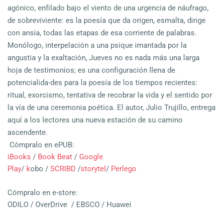
agónico, enfilado bajo el viento de una urgencia de náufrago,
de sobreviviente: es la poesía que da origen, esmalta, dirige
con ansia, todas las etapas de esa corriente de palabras.
Monólogo, interpelación a una psique imantada por la
angustia y la exaltación, Jueves no es nada más una larga
hoja de testimonios; es una configuración llena de
potencialida-des para la poesía de los tiempos recientes:
ritual, exorcismo, tentativa de recobrar la vida y el sentido por
la vía de una ceremonia poética. El autor, Julio Trujillo, entrega
aquí a los lectores una nueva estación de su camino
ascendente.
Cómpralo en ePUB:
iBooks
/
Book Beat
/
Google
Play
/
k
obo /
SCRIBD
/
storytel
/
Perlego
Cómpralo en e-store:
ODILO / OverDrive / EBSCO / Huawei