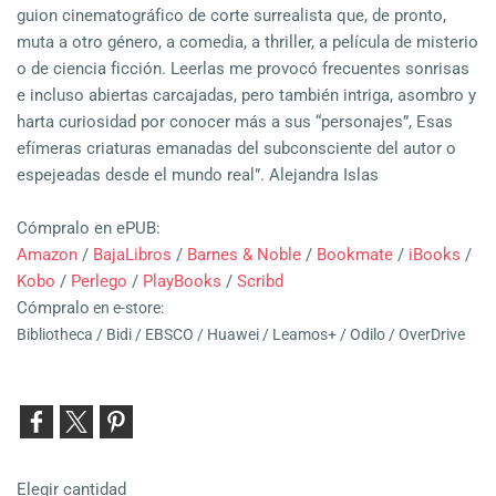
guion cinematográfico de corte surrealista que, de pronto,
muta a otro género, a comedia, a thriller, a película de misterio
o de ciencia ficción. Leerlas me provocó frecuentes sonrisas
e incluso abiertas carcajadas, pero también intriga, asombro y
harta curiosidad por conocer más a sus “personajes”, Esas
efímeras criaturas emanadas del subconsciente del autor o
espejeadas desde el mundo real”. Alejandra Islas
Cómpralo
en ePUB:
Amazon
/
BajaLibros
/
Barnes & Noble
/
Bookmate
/
iBooks
/
Kobo
/
Perlego
/
PlayBooks
/
Scribd
Cómpralo
en e-store:
Bibliotheca /
Bidi /
EBSCO /
Huawei /
Leamos+ /
Odilo /
OverDrive
Elegir cantidad