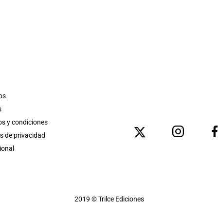
os
s
s y condiciones
as de privacidad
ional
2019 © Trilce Ediciones