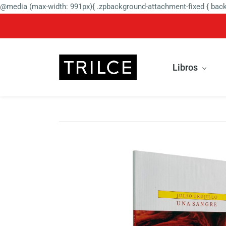
@media (max-width: 991px){ .zpbackground-attachment-fixed { backg
Libros