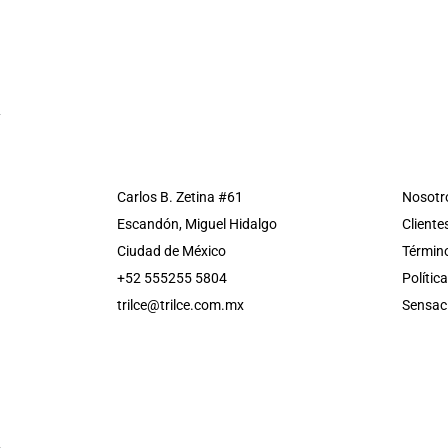
Carlos B. Zetina #61
Nosotr
Escandón, Miguel Hidalgo
Cliente
Ciudad de México
Término
+52 555255 5804
Polític
trilce@trilce.com.mx
Sensac