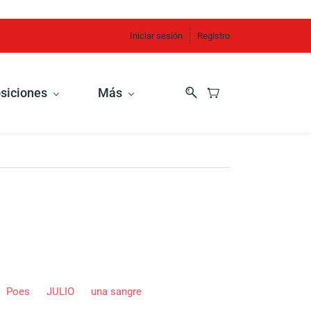
Iniciar sesión
Registro
siciones
Más
Poes
JULIO
una sangre