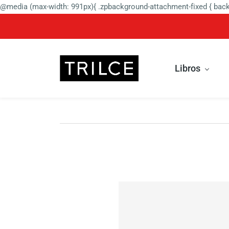
@media (max-width: 991px){ .zpbackground-attachment-fixed { backg
Libros