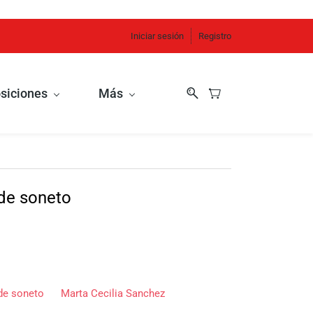
Iniciar sesión
Registro
siciones
Más
 de soneto
 de soneto
Marta Cecilia Sanchez