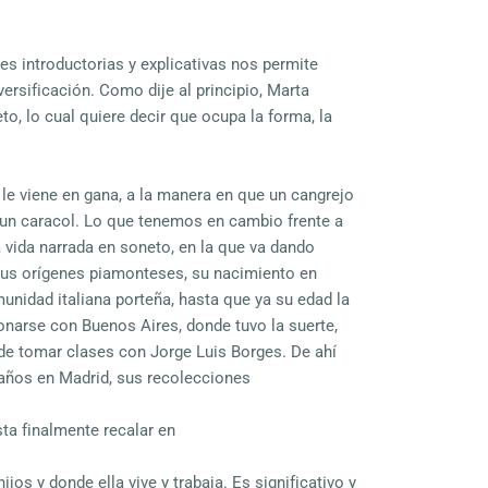
s introductorias y explicativas nos permite
versificación. Como dije al principio, Marta
o, lo cual quiere decir que ocupa la forma, la
le viene en gana, a la manera en que un cangrejo
un caracol. Lo que tenemos en cambio frente a
a vida narrada en soneto, en la que va dando
us orígenes piamonteses, su nacimiento en
unidad italiana porteña, hasta que ya su edad la
ionarse con Buenos Aires, donde tuvo la suerte,
 de tomar clases con Jorge Luis Borges. De ahí
s años en Madrid, sus recolecciones
ta finalmente recalar en
jos y donde ella vive y trabaja. Es significativo y