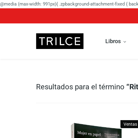
@media (max-width: 991px){ .zpbackground-attachment-fixed { backg
Libros
Resultados para el término
“Ri
Ventas