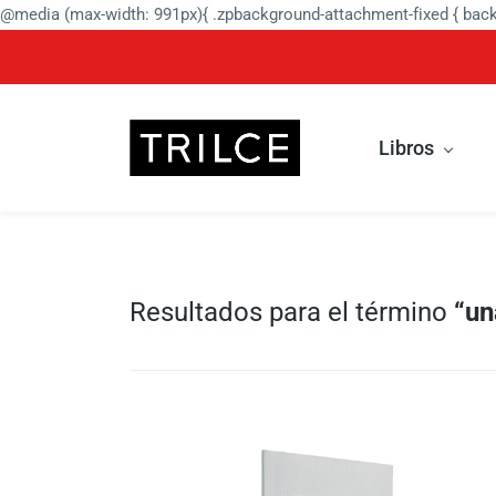
@media (max-width: 991px){ .zpbackground-attachment-fixed { backg
Libros
Resultados para el término
“un