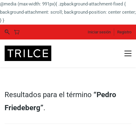
@media (max-width: 991px){ .zpbackground-attachment-fixed {
background-attachment: scroll; background-position: center center;
} }
Iniciar sesión
Registro
Resultados para el término
“Pedro
Friedeberg”
.