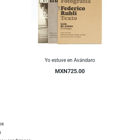
Yo estuve en Avándaro
MXN725.00
os
s