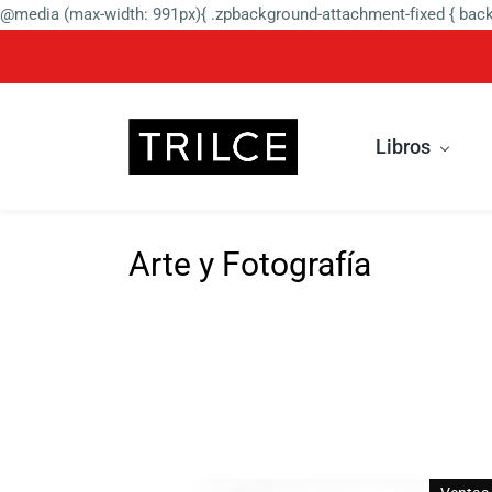
@media (max-width: 991px){ .zpbackground-attachment-fixed { backg
Libros
Arte y Fotografía