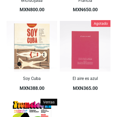
encrucijada
Francia
MXN800.00
MXN650.00
Agotado
Soy Cuba
El aire es azul
MXN388.00
MXN365.00
Ventas