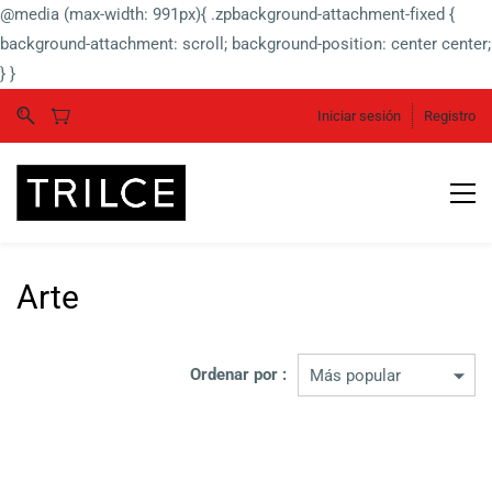
@media (max-width: 991px){ .zpbackground-attachment-fixed {
background-attachment: scroll; background-position: center center;
} }
Iniciar sesión
Registro
Arte
Ordenar por :