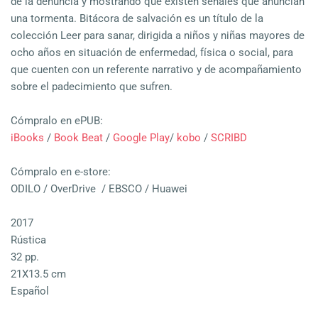
de la denuncia y mostrando que existen señales que anuncian
una tormenta. Bitácora de salvación es un título de la
colección Leer para sanar, dirigida a niños y niñas mayores de
ocho años en situación de enfermedad, física o social, para
que cuenten con un referente narrativo y de acompañamiento
sobre el padecimiento que sufren.
Cómpralo en ePUB:
iBooks
/
Book Beat
/
Google Play
/
kobo
/
SCRIBD
Cómpralo en e-store:
ODILO / OverDrive / EBSCO / Huawei
2017
Rústica
32 pp.
21X13.5 cm
Español