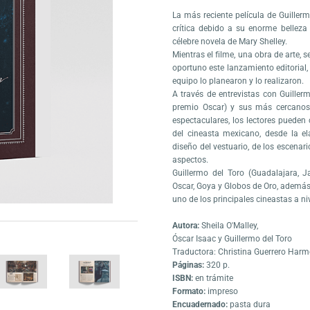
La más reciente película de Guillerm
crítica debido a su enorme belleza 
célebre novela de Mary Shelley.
Mientras el filme, una obra de arte, 
oportuno este lanzamiento editorial,
equipo lo planearon y lo realizaron.
A través de entrevistas con Guiller
premio Oscar) y sus más cercanos
espectaculares, los lectores pueden
del cineasta mexicano, desde la el
diseño del vestuario, de los escenario
aspectos.
Guillermo del Toro (Guadalajara, J
Oscar, Goya y Globos de Oro, además
uno de los principales cineastas a ni
Autora:
Sheila O'Malley,
Óscar Isaac y Guillermo del Toro
Traductora: Christina Guerrero Har
Páginas:
320 p.
ISBN:
en trámite
Formato:
impreso
Encuadernado:
pasta dura