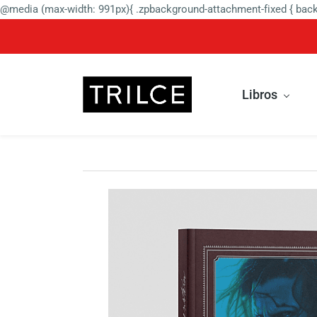
@media (max-width: 991px){ .zpbackground-attachment-fixed { backg
Libros