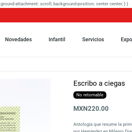
round-attachment: scroll; background-position: center center; } }
Novedades
Infantil
Servicios
Expo
Escribo a ciegas
No retornable
MXN220.00
Antología que resume la prim
por Hernández en Milenio Diar