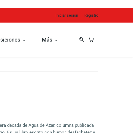
Iniciar sesión
Registro
siciones
Más
era década de Agua de Azar, columna publicada
io. Es un libro escrito con humor, desfachatez y