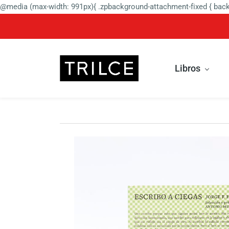
@media (max-width: 991px){ .zpbackground-attachment-fixed { backg
Libros